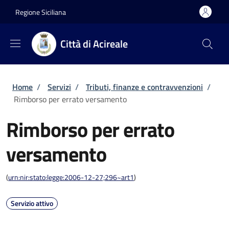
Salta al contenuto principale
Skip to footer content
Regione Siciliana
Città di Acireale
Briciole di pane
Home
/
Servizi
/
Tributi, finanze e contravvenzioni
/
Rimborso per errato versamento
Rimborso per errato
versamento
(
urn:nir:stato:legge:2006-12-27;296~art1
)
Servizio attivo