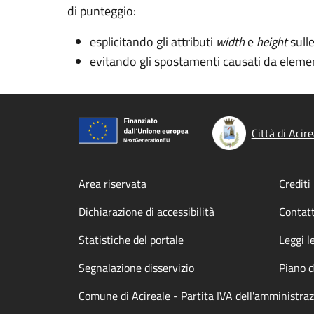
di punteggio:
esplicitando gli attributi
width
e
height
sull
evitando gli spostamenti causati da elemen
Città di Acire
Footer menu
Area riservata
Crediti
Dichiarazione di accessibilità
Contatt
Statistiche del portale
Leggi l
Segnalazione disservizio
Piano d
Comune di Acireale - Partita IVA dell'amministr