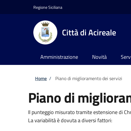
Salta al contenuto principale
Skip to footer content
Regione Siciliana
Città di Acireale
Amministrazione
Novità
Serv
Briciole di pane
Home
/
Piano di miglioramento dei servizi
Piano di migliora
Il punteggio misurato tramite estensione di C
La variabilità è dovuta a diversi fattori: