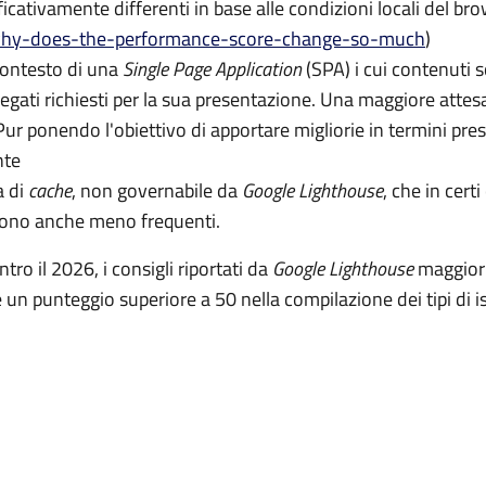
icativamente differenti in base alle condizioni locali del br
why-does-the-performance-score-change-so-much
)
contesto di una
Single Page Application
(SPA) i cui contenuti s
legati richiesti per la sua presentazione. Una maggiore attes
ur ponendo l'obiettivo di apportare migliorie in termini presta
nte
a di
cache
, non governabile da
Google Lighthouse
, che in cert
 sono anche meno frequenti.
tro il 2026, i consigli riportati da
Google Lighthouse
maggiorm
 un punteggio superiore a 50 nella compilazione dei tipi di i