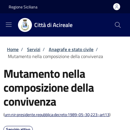
Salta al contenuto principale
Skip to footer content
Regione Siciliana
Città di Acireale
Briciole di pane
Home
/
Servizi
/
Anagrafe e stato civile
/
Mutamento nella composizione della convivenza
Mutamento nella
composizione della
convivenza
(
urn:nir:presidente.repubblica:decreto:1989-05-30;223~art13
)
Servizio attivo