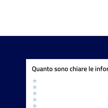
Quanto sono chiare le info
Valutazione
Valuta 5 stelle su 5
Valuta 4 stelle su 5
Valuta 3 stelle su 5
Valuta 2 stelle su 5
Valuta 1 stelle su 5