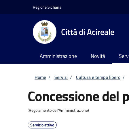
Salta al contenuto principale
Skip to footer content
Regione Siciliana
Città di Acireale
Amministrazione
Novità
Serv
Briciole di pane
Home
/
Servizi
/
Cultura e tempo libero
/
Concessione del p
(Regolamento dell'Amministrazione)
Servizio attivo