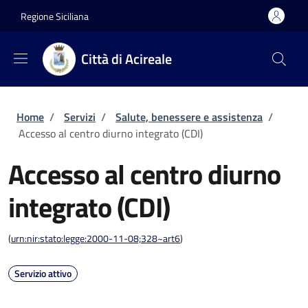
Salta al contenuto principale
Skip to footer content
Regione Siciliana
Città di Acireale
Briciole di pane
Home
/
Servizi
/
Salute, benessere e assistenza
/
Accesso al centro diurno integrato (CDI)
Accesso al centro diurno
integrato (CDI)
(
urn:nir:stato:legge:2000-11-08;328~art6
)
Servizio attivo