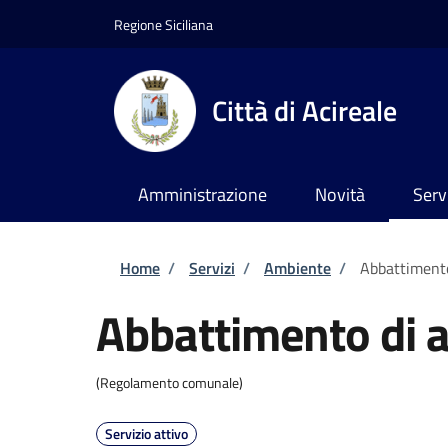
Salta al contenuto principale
Skip to footer content
Regione Siciliana
Città di Acireale
Amministrazione
Novità
Serv
Briciole di pane
Home
/
Servizi
/
Ambiente
/
Abbattimento
Abbattimento di a
(Regolamento comunale)
Servizio attivo