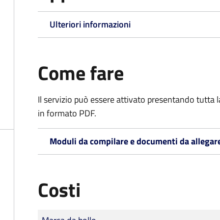
Ulteriori informazioni
Come fare
Il servizio può essere attivato presentando tutta
in formato PDF.
Moduli da compilare e documenti da allegar
Costi
Tipo di pagamento
Importo