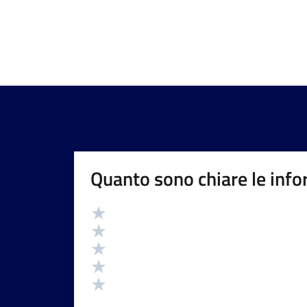
Quanto sono chiare le info
Valutazione
Valuta 5 stelle su 5
Valuta 4 stelle su 5
Valuta 3 stelle su 5
Valuta 2 stelle su 5
Valuta 1 stelle su 5