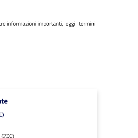
tre informazioni importanti, leggi i termini
nte
T)
t
(PEC)