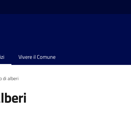
izi
Vivere il Comune
 di alberi
lberi