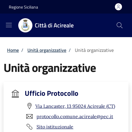
Salta al contenuto principale
Skip to footer content
Regione Siciliana
Città di Acireale
Briciole di pane
Home
/
Unità organizzative
/
Unità organizzative
Unità organizzative
Ufficio Protocollo
Via Lancaster, 13 95024 Acireale (CT)
protocollo.comune.acireale@pec.it
Sito istituzionale