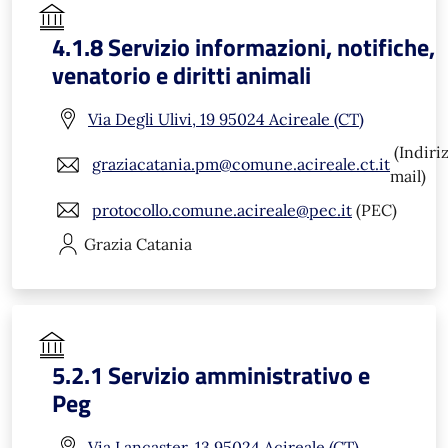
4.1.8 Servizio informazioni, notifiche,
venatorio e diritti animali
Via Degli Ulivi, 19 95024 Acireale (CT)
(Indiri
graziacatania.pm@comune.acireale.ct.it
mail)
protocollo.comune.acireale@pec.it
(PEC)
Grazia
Catania
5.2.1 Servizio amministrativo e
Peg
Via Lancaster, 13 95024 Acireale (CT)