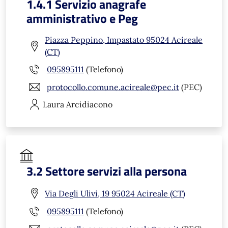
1.4.1 Servizio anagrafe
amministrativo e Peg
Piazza Peppino, Impastato 95024 Acireale
(CT)
095895111
(Telefono)
protocollo.comune.acireale@pec.it
(PEC)
Laura
Arcidiacono
3.2 Settore servizi alla persona
Via Degli Ulivi, 19 95024 Acireale (CT)
095895111
(Telefono)