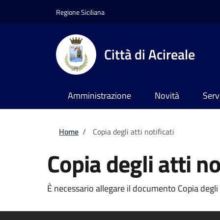
Salta al contenuto principale
Skip to footer content
Regione Siciliana
Città di Acireale
Amministrazione
Novità
Serv
Briciole di pane
Home
/
Copia degli atti notificati
Copia degli atti no
È necessario allegare il documento Copia degli at