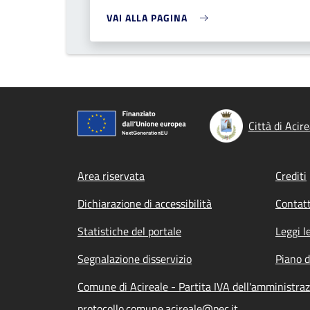
VAI ALLA PAGINA
Città di Acire
Footer menu
Area riservata
Crediti
Dichiarazione di accessibilità
Contatt
Statistiche del portale
Leggi l
Segnalazione disservizio
Piano d
Comune di Acireale - Partita IVA dell'amministr
protocollo.comune.acireale@pec.it