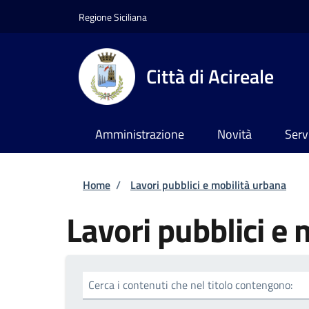
Salta al contenuto principale
Skip to footer content
Regione Siciliana
Città di Acireale
Amministrazione
Novità
Serv
Briciole di pane
Home
/
Lavori pubblici e mobilità urbana
Lavori pubblici e 
Cerca i contenuti che nel titolo contengono: