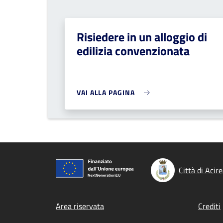
Risiedere in un alloggio di
edilizia convenzionata
VAI ALLA PAGINA
Città di Acire
Footer menu
Area riservata
Crediti