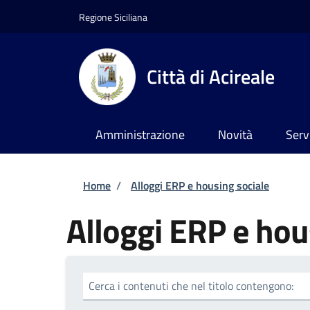
Salta al contenuto principale
Skip to footer content
Regione Siciliana
Città di Acireale
Amministrazione
Novità
Serv
Briciole di pane
Home
/
Alloggi ERP e housing sociale
Alloggi ERP e hou
Cerca i contenuti che nel titolo contengono: