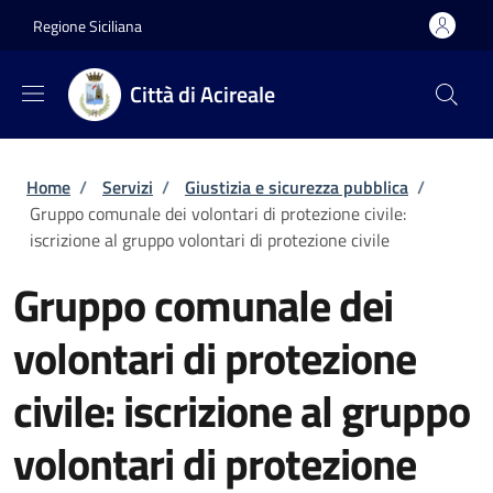
Salta al contenuto principale
Skip to footer content
Regione Siciliana
Città di Acireale
Briciole di pane
Home
/
Servizi
/
Giustizia e sicurezza pubblica
/
Gruppo comunale dei volontari di protezione civile:
iscrizione al gruppo volontari di protezione civile
Gruppo comunale dei
volontari di protezione
civile: iscrizione al gruppo
volontari di protezione