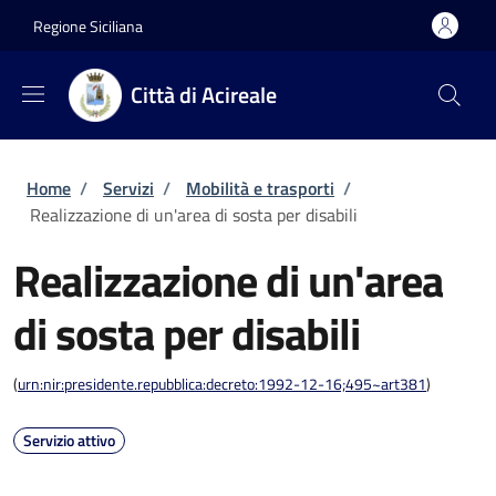
Salta al contenuto principale
Skip to footer content
Regione Siciliana
Città di Acireale
Briciole di pane
Home
/
Servizi
/
Mobilità e trasporti
/
Realizzazione di un'area di sosta per disabili
Realizzazione di un'area
di sosta per disabili
(
urn:nir:presidente.repubblica:decreto:1992-12-16;495~art381
)
Servizio attivo