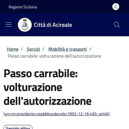
Salta al contenuto principale
Skip to footer content
Regione Siciliana
Città di Acireale
Briciole di pane
Home
/
Servizi
/
Mobilità e trasporti
/
Passo carrabile: volturazione dell'autorizzazione
Passo carrabile:
volturazione
dell'autorizzazione
(
urn:nir:presidente.repubblica:decreto:1992-12-16;495~art46
)
Servizio attivo