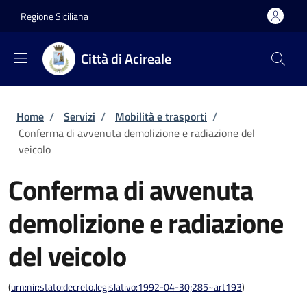
Salta al contenuto principale
Skip to footer content
Regione Siciliana
Città di Acireale
Briciole di pane
Home
/
Servizi
/
Mobilità e trasporti
/
Conferma di avvenuta demolizione e radiazione del
veicolo
Conferma di avvenuta
demolizione e radiazione
del veicolo
(
urn:nir:stato:decreto.legislativo:1992-04-30;285~art193
)