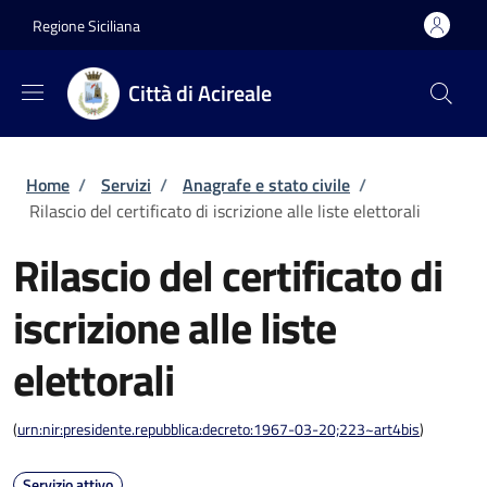
Salta al contenuto principale
Skip to footer content
Regione Siciliana
Città di Acireale
Briciole di pane
Home
/
Servizi
/
Anagrafe e stato civile
/
Rilascio del certificato di iscrizione alle liste elettorali
Rilascio del certificato di
iscrizione alle liste
elettorali
(
urn:nir:presidente.repubblica:decreto:1967-03-20;223~art4bis
)
Servizio attivo