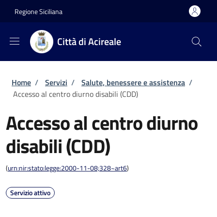
Salta al contenuto principale
Skip to footer content
Regione Siciliana
Città di Acireale
Briciole di pane
Home
/
Servizi
/
Salute, benessere e assistenza
/
Accesso al centro diurno disabili (CDD)
Accesso al centro diurno
disabili (CDD)
(
urn:nir:stato:legge:2000-11-08;328~art6
)
Servizio attivo