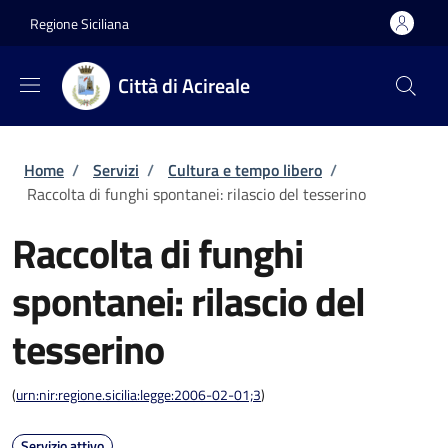
Salta al contenuto principale
Skip to footer content
Regione Siciliana
Città di Acireale
Briciole di pane
Home
/
Servizi
/
Cultura e tempo libero
/
Raccolta di funghi spontanei: rilascio del tesserino
Raccolta di funghi
spontanei: rilascio del
tesserino
(
urn:nir:regione.sicilia:legge:2006-02-01;3
)
Servizio attivo